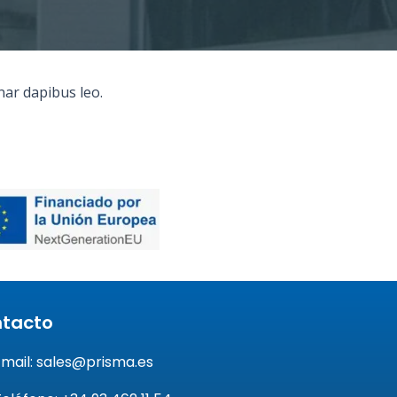
inar dapibus leo.
tacto
Email: sales@prisma.es