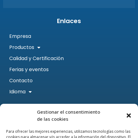
Enlaces
Empresa
Productos
Calidad y Certificación
Ferias y eventos
Contacto
Idioma
Contacto
Gestionar el consentimiento
de las cookies
Email: sales@prisma.es
Para ofrecer las mejores experiencias, utilizamos tecnologías como las
Teléfono: +34 93 462 11 54
cookies para almacenar y/o acceder a la información del dispositivo. El